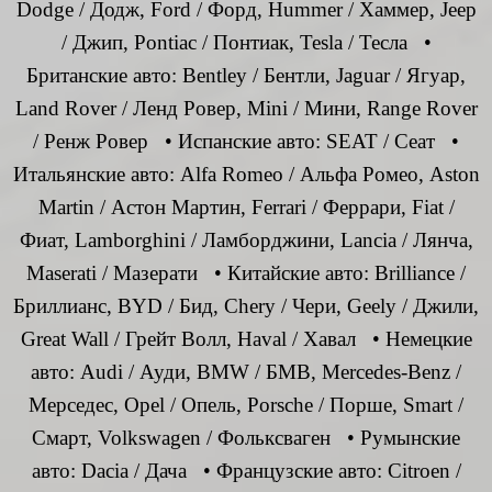
Dodge / Додж, Ford / Форд, Hummer / Хаммер, Jeep
/ Джип, Pontiac / Понтиак, Tesla / Тесла •
Британские авто: Bentley / Бентли, Jaguar / Ягуар,
Land Rover / Ленд Ровер, Mini / Мини, Range Rover
/ Ренж Ровер • Испанские авто: SEAT / Сеат •
Итальянские авто: Alfa Romeo / Альфа Ромео, Aston
Martin / Астон Мартин, Ferrari / Феррари, Fiat /
Фиат, Lamborghini / Ламборджини, Lancia / Лянча,
Maserati / Мазерати • Китайские авто: Brilliance /
Бриллианс, BYD / Бид, Chery / Чери, Geely / Джили,
Great Wall / Грейт Волл, Haval / Хавал • Немецкие
авто: Audi / Ауди, BMW / БМВ, Mercedes-Benz /
Мерседес, Opel / Опель, Porsche / Порше, Smart /
Смарт, Volkswagen / Фольксваген • Румынские
авто: Dacia / Дача • Французские авто: Citroen /