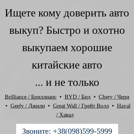
Ищете кому доверить авто
выкуп? Быстро и охотно
выкупаем хорошие
китайские авто
... и не только
Brilliance / Бриллианс
•
BYD / Бид
•
Chery / Чери
•
Geely / Джили
•
Great Wall / Грейт Волл
•
Haval
/ Хавал
Звоните: +38(098)599-5999