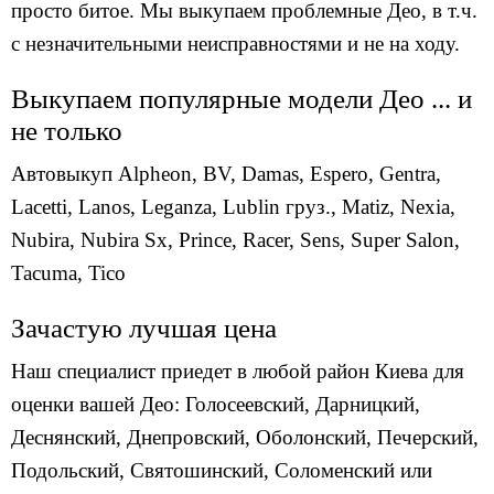
просто битое. Мы выкупаем проблемные Део, в т.ч.
с незначительными неисправностями и не на ходу.
Выкупаем популярные модели Део ... и
не только
Автовыкуп
Alpheon
,
BV
,
Damas
,
Espero
,
Gentra
,
Lacetti
,
Lanos
,
Leganza
,
Lublin груз.
,
Matiz
,
Nexia
,
Nubira
,
Nubira Sx
,
Prince
,
Racer
,
Sens
,
Super Salon
,
Tacuma
,
Tico
Зачастую лучшая цена
Наш специалист приедет в любой район Киева для
оценки вашей Део: Голосеевский, Дарницкий,
Деснянский, Днепровский, Оболонский, Печерский,
Подольский, Святошинский, Соломенский или