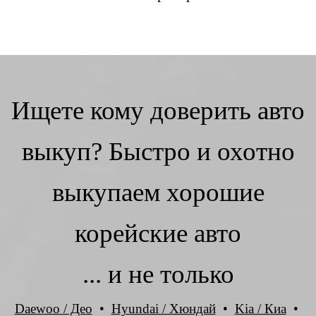
Ищете кому доверить авто
выкуп? Быстро и охотно
выкупаем хорошие
корейские авто
... и не только
Daewoo / Део
•
Hyundai / Хюндай
•
Kia / Киа
•