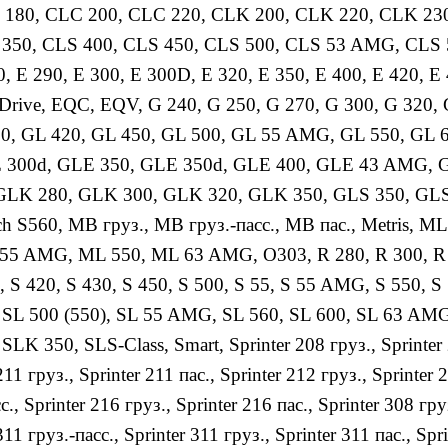
 180
,
CLC 200
,
CLC 220
,
CLK 200
,
CLK 220
,
CLK 23
 350
,
CLS 400
,
CLS 450
,
CLS 500
,
CLS 53 AMG
,
CLS
0
,
E 290
,
E 300
,
E 300D
,
E 320
,
E 350
,
E 400
,
E 420
,
E 
 Drive
,
EQC
,
EQV
,
G 240
,
G 250
,
G 270
,
G 300
,
G 320
,
00
,
GL 420
,
GL 450
,
GL 500
,
GL 55 AMG
,
GL 550
,
GL 
 300d
,
GLE 350
,
GLE 350d
,
GLE 400
,
GLE 43 AMG
,
GLK 280
,
GLK 300
,
GLK 320
,
GLK 350
,
GLS 350
,
GLS
h S560
,
MB груз.
,
MB груз.-пасс.
,
MB пас.
,
Metris
,
ML
55 AMG
,
ML 550
,
ML 63 AMG
,
O303
,
R 280
,
R 300
,
R
,
S 420
,
S 430
,
S 450
,
S 500
,
S 55
,
S 55 AMG
,
S 550
,
S
,
SL 500 (550)
,
SL 55 AMG
,
SL 560
,
SL 600
,
SL 63 AM
,
SLK 350
,
SLS-Class
,
Smart
,
Sprinter 208 груз.
,
Sprinter
211 груз.
,
Sprinter 211 пас.
,
Sprinter 212 груз.
,
Sprinter 
с.
,
Sprinter 216 груз.
,
Sprinter 216 пас.
,
Sprinter 308 гру
311 груз.-пасс.
,
Sprinter 311 груз.
,
Sprinter 311 пас.
,
Spri