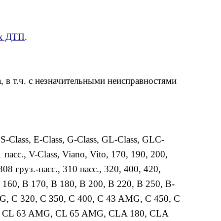
ых ДТП
.
 в т.ч. с незначительными неисправностями
S-Class
,
E-Class
,
G-Class
,
GL-Class
,
GLC-
 пасс.
,
V-Class
,
Viano
,
Vito
,
170
,
190
,
200
,
308 груз.-пасс.
,
310 пасс.
,
320
,
400
,
420
,
 160
,
B 170
,
B 180
,
B 200
,
B 220
,
B 250
,
B-
MG
,
C 320
,
C 350
,
C 400
,
C 43 AMG
,
C 450
,
C
,
CL 63 AMG
,
CL 65 AMG
,
CLA 180
,
CLA