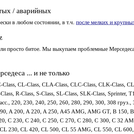
тых / аварийных
ски в любом состоянии, в т.ч.
после мелких и крупн
z
ли просто битое. Мы выкупаем проблемные Мерседеса,
едеса ... и не только
-Class
,
CL-Class
,
CLA-Class
,
CLC-Class
,
CLK-Class
,
CL
Class
,
R-Class
,
S-Class
,
SL-Class
,
SLK-Class
,
Sprinter
,
T1
асс.
,
220
,
230
,
240
,
250
,
260
,
280
,
290
,
300
,
308 груз.
,
190
,
A 200
,
A 220
,
A 250
,
A45 AMG
,
AMG GT
,
B 150
,
B
20
,
C 230
,
C 240
,
C 250
,
C 270
,
C 280
,
C 300
,
C 32 A
CL 230
,
CL 420
,
CL 500
,
CL 55 AMG
,
CL 550
,
CL 600