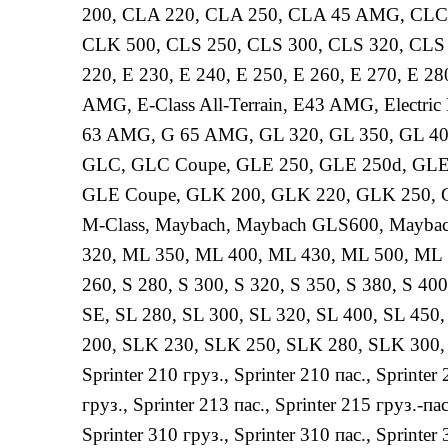
200
,
CLA 220
,
CLA 250
,
CLA 45 AMG
,
CLC
CLK 500
,
CLS 250
,
CLS 300
,
CLS 320
,
CLS
220
,
E 230
,
E 240
,
E 250
,
E 260
,
E 270
,
E 28
AMG
,
E-Class All-Terrain
,
E43 AMG
,
Electric
63 AMG
,
G 65 AMG
,
GL 320
,
GL 350
,
GL 4
GLC
,
GLC Coupe
,
GLE 250
,
GLE 250d
,
GLE
GLE Coupe
,
GLK 200
,
GLK 220
,
GLK 250
,
M-Class
,
Maybach
,
Maybach GLS600
,
Maybac
320
,
ML 350
,
ML 400
,
ML 430
,
ML 500
,
ML 
260
,
S 280
,
S 300
,
S 320
,
S 350
,
S 380
,
S 400
SE
,
SL 280
,
SL 300
,
SL 320
,
SL 400
,
SL 450
200
,
SLK 230
,
SLK 250
,
SLK 280
,
SLK 300
Sprinter 210 груз.
,
Sprinter 210 пас.
,
Sprinter 
груз.
,
Sprinter 213 пас.
,
Sprinter 215 груз.-пас
Sprinter 310 груз.
,
Sprinter 310 пас.
,
Sprinter 