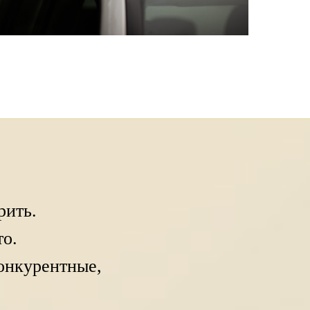
рить.
то.
конкурентные,