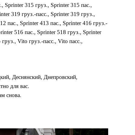
.
,
Sprinter 315 груз.
,
Sprinter 315 пас.
,
inter 319 груз.-пасс.
,
Sprinter 319 груз.
,
412 пас.
,
Sprinter 413 пас.
,
Sprinter 416 груз.-
rinter 516 пас.
,
Sprinter 518 груз.
,
Sprinter
o груз.
,
Vito груз.-пасс.
,
Vito пасс.
,
цкий, Деснянский, Днепровский,
но для вас.
ам снова.