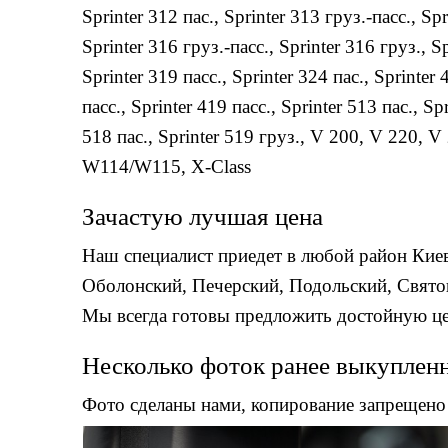
Sprinter 312 пас.
,
Sprinter 313 груз.-пасс.
,
Spr
Sprinter 316 груз.-пасс.
,
Sprinter 316 груз.
,
Sp
Sprinter 319 пасс.
,
Sprinter 324 пас.
,
Sprinter 
пасс.
,
Sprinter 419 пасс.
,
Sprinter 513 пас.
,
Spr
518 пас.
,
Sprinter 519 груз.
,
V 200
,
V 220
,
V 
W114/W115
,
X-Class
Зачастую лучшая цена
Наш специалист приедет в любой район Киев
Оболонский, Печерский, Подольский, Свято
Мы всегда готовы предложить достойную цен
Несколько фоток ранее выкуплен
Фото сделаны нами, копирование запрещено