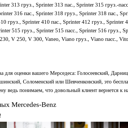
inter 313 груз.
,
Sprinter 313 пас.
,
Sprinter 315 груз.-пасс
rinter 316 пас.
,
Sprinter 318 груз.
,
Sprinter 318 пас.
,
Spr
410 груз.
,
Sprinter 410 пас.
,
Sprinter 412 груз.
,
Sprinter 
inter 515 груз.
,
Sprinter 515 пасс.
,
Sprinter 516 груз.
,
Sp
230
,
V 250
,
V 300
,
Vaneo
,
Viano груз.
,
Viano пасс.
,
Vit
а для оценки вашего Мерседеса: Голосеевский, Дарни
шинский, Соломенский или Шевченковский, это бесплат
у ведь понимаем, что довольный клиент вернется к н
ных Mercedes-Benz
!