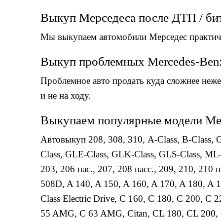
Выкуп Мерседеса после ДТП / би
Мы выкупаем автомобили Мерседес практиче
Выкуп проблемных Mercedes-Ben
Проблемное авто продать куда сложнее неже
и не на ходу.
Выкупаем популярные модели Мерс
Автовыкуп
208
,
308
,
310
,
A-Class
,
B-Class
,
C
Class
,
GLE-Class
,
GLK-Class
,
GLS-Class
,
ML-
203
,
206 пас.
,
207
,
208 пасс.
,
209
,
210
,
210 п
508D
,
A 140
,
A 150
,
A 160
,
A 170
,
A 180
,
A 
Class Electric Drive
,
C 160
,
C 180
,
C 200
,
C 2
55 AMG
,
C 63 AMG
,
Citan
,
CL 180
,
CL 200
,