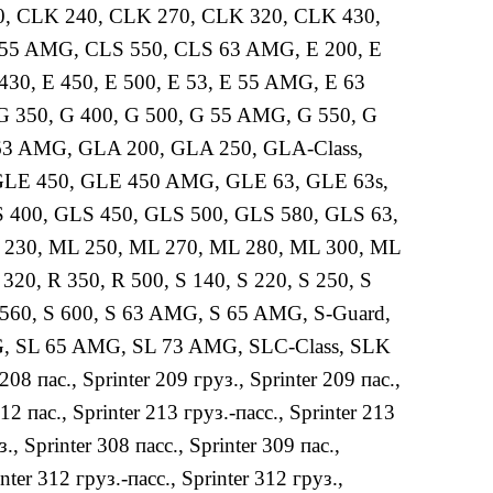
0
,
CLK 240
,
CLK 270
,
CLK 320
,
CLK 430
,
 55 AMG
,
CLS 550
,
CLS 63 AMG
,
E 200
,
E
430
,
E 450
,
E 500
,
E 53
,
E 55 AMG
,
E 63
G 350
,
G 400
,
G 500
,
G 55 AMG
,
G 550
,
G
63 AMG
,
GLA 200
,
GLA 250
,
GLA-Class
,
GLE 450
,
GLE 450 AMG
,
GLE 63
,
GLE 63s
,
 400
,
GLS 450
,
GLS 500
,
GLS 580
,
GLS 63
,
 230
,
ML 250
,
ML 270
,
ML 280
,
ML 300
,
ML
 320
,
R 350
,
R 500
,
S 140
,
S 220
,
S 250
,
S
 560
,
S 600
,
S 63 AMG
,
S 65 AMG
,
S-Guard
,
G
,
SL 65 AMG
,
SL 73 AMG
,
SLC-Class
,
SLK
 208 пас.
,
Sprinter 209 груз.
,
Sprinter 209 пас.
,
212 пас.
,
Sprinter 213 груз.-пасс.
,
Sprinter 213
з.
,
Sprinter 308 пасс.
,
Sprinter 309 пас.
,
nter 312 груз.-пасс.
,
Sprinter 312 груз.
,