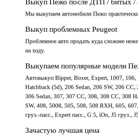
Выкуп Пежо после ДТП / битых /
Мы выкупаем автомобили Пежо практически 
Выкуп проблемных Peugeot
Проблемное авто продать куда сложнее неже
на ходу.
Выкупаем популярные модели Пежо
Автовыкуп
Bipper
,
Boxer
,
Expert
,
1007
,
106
,
Hatchback (5d)
,
206 Sedan
,
206 SW
,
206 СС
,
306 Sedan
,
307
,
307 CC
,
308
,
308 CC
,
308 Ha
SW
,
408
,
5008
,
505
,
508
,
508 RXH
,
605
,
607
груз.-пасс.
,
Expert пасс.
,
G 5
,
iOn
,
J5 груз.
,
J
Зачастую лучшая цена