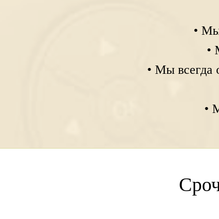
• Мы
• 
• Мы всегда 
• 
Сроч