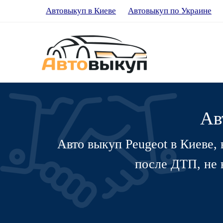
Автовыкуп в Киеве
Автовыкуп по Украине
Ав
Авто выкуп Peugeot в Киеве,
после ДТП, не 