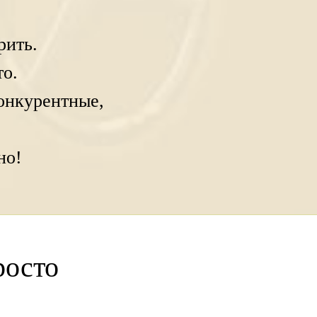
рить.
то.
конкурентные,
но!
росто