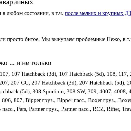
 аварийных
в любом состоянии, в т.ч.
после мелких и крупных Д
ли просто битое. Мы выкупаем проблемные Пежо, в т.
 ... и не только
107
,
107 Hatchback (3d)
,
107 Hatchback (5d)
,
108
,
117
,
207
,
207 CC
,
207 Hatchback (3d)
,
207 Hatchback (5d)
,
2
tchback (5d)
,
308 Sportium
,
308 SW
,
309
,
4007
,
4008
,
,
806
,
807
,
Bipper груз.
,
Bipper пасс.
,
Boxer груз.
,
Boxer
5 пасс.
,
Pars
,
Partner груз.
,
Partner пасс.
,
RCZ
,
Rifter
,
Trav