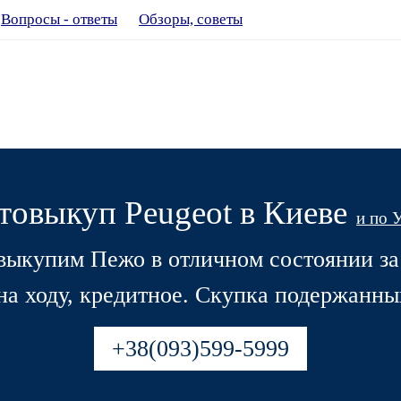
Вопросы - ответы
Обзоры, советы
товыкуп Peugeot в Киеве
и по 
 выкупим Пежо в отличном состоянии з
на ходу, кредитное. Скупка подержанных
+38(093)599-5999