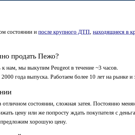
ом состоянии и
после крупного ДТП
,
находящиеся в к
чно продать Пежо?
 к нам, мы выкупим Peugeot в течение ~3 часов.
000 года выпуска. Работаем более 10 лет на рынке и з
янии
 в отличном состоянии, сложная затея. Постоянно ме
ижать цену или же попросту ждать покупателя с деньг
и предложим хорошую цену.