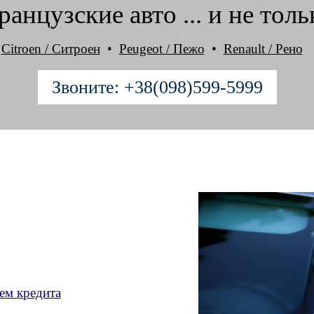
ранцузские авто
... и не толь
Citroen / Ситроен
•
Peugeot / Пежо
•
Renault / Рено
Звоните: +38(098)599-5999
ем кредита