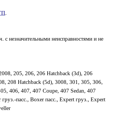
ТП
.
ч. с незначительными неисправностями и не
2008
,
205
,
206
,
206 Hatchback (3d)
,
206
08
,
208 Hatchback (5d)
,
3008
,
301
,
305
,
306
,
405
,
406
,
407
,
407 Coupe
,
407 Sedan
,
407
 груз.-пасс.
,
Boxer пасс.
,
Expert груз.
,
Expert
eller