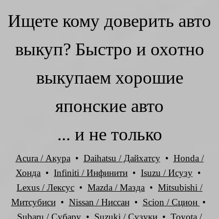
Ищете кому доверить авто
выкуп? Быстро и охотно
выкупаем хорошие
японские авто
... и не только
Acura / Акура
•
Daihatsu / Дайхатсу
•
Honda /
Хонда
•
Infiniti / Инфинити
•
Isuzu / Исузу
•
Lexus / Лексус
•
Mazda / Мазда
•
Mitsubishi /
Митсубиси
•
Nissan / Ниссан
•
Scion / Сцион
•
Subaru / Субару
•
Suzuki / Сузуки
•
Toyota /