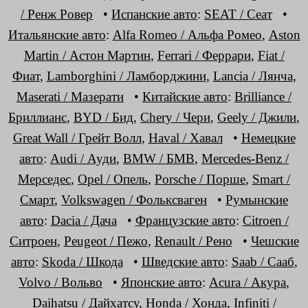
/ Ренж Ровер
•
Испанские авто
:
SEAT / Сеат
•
Итальянские авто
:
Alfa Romeo / Альфа Ромео
,
Aston
Martin / Астон Мартин
,
Ferrari / Феррари
,
Fiat /
Фиат
,
Lamborghini / Ламборджини
,
Lancia / Лянча
,
Maserati / Мазерати
•
Китайские авто
:
Brilliance /
Бриллианс
,
BYD / Бид
,
Chery / Чери
,
Geely / Джили
,
Great Wall / Грейт Волл
,
Haval / Хавал
•
Немецкие
авто
:
Audi / Ауди
,
BMW / БМВ
,
Mercedes-Benz /
Мерседес
,
Opel / Опель
,
Porsche / Порше
,
Smart /
Смарт
,
Volkswagen / Фольксваген
•
Румынские
авто
:
Dacia / Дача
•
Французские авто
:
Citroen /
Ситроен
,
Peugeot / Пежо
,
Renault / Рено
•
Чешские
авто
:
Skoda / Шкода
•
Шведские авто
:
Saab / Сааб
,
Volvo / Вольво
•
Японские авто
:
Acura / Акура
,
Daihatsu / Дайхатсу
,
Honda / Хонда
,
Infiniti /