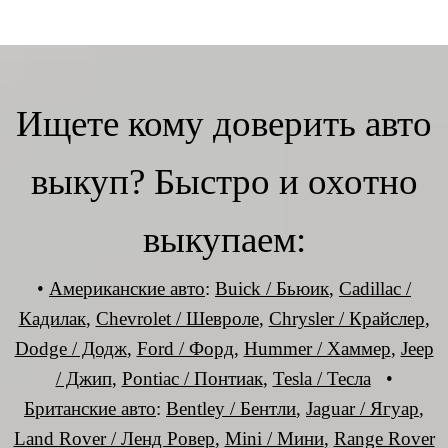
Ищете кому доверить авто
выкуп? Быстро и охотно
выкупаем:
•
Американские авто
:
Buick / Бьюик
,
Cadillac /
Кадилак
,
Chevrolet / Шевроле
,
Chrysler / Крайслер
,
Dodge / Додж
,
Ford / Форд
,
Hummer / Хаммер
,
Jeep
/ Джип
,
Pontiac / Понтиак
,
Tesla / Тесла
•
Британские авто
:
Bentley / Бентли
,
Jaguar / Ягуар
,
Land Rover / Ленд Ровер
,
Mini / Мини
,
Range Rover