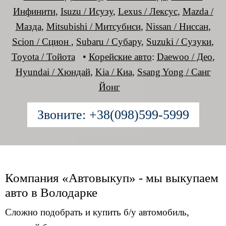
Инфинити
,
Isuzu / Исузу
,
Lexus / Лексус
,
Mazda /
Мазда
,
Mitsubishi / Митсубиси
,
Nissan / Ниссан
,
Scion / Сцион
,
Subaru / Субару
,
Suzuki / Сузуки
,
Toyota / Тойота
•
Корейские авто
:
Daewoo / Део
,
Hyundai / Хюндай
,
Kia / Киа
,
Ssang Yong / Санг
Йонг
Звоните: +38(098)599-5999
Компания «Автовыкуп» - мы выкупаем
авто в Володарке
Сложно подобрать и купить б/у автомобиль,